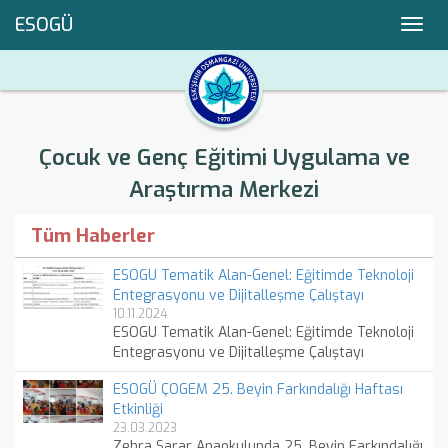
ESOGÜ
Toggl
navig
Çocuk ve Genç Eğitimi Uygulama ve
Araştırma Merkezi
Tüm Haberler
ESOGU Tematik Alan-Genel: Eğitimde Teknoloji
Entegrasyonu ve Dijitalleşme Çalıştayı
10.11.2024
ESOGU Tematik Alan-Genel: Eğitimde Teknoloji
Entegrasyonu ve Dijitalleşme Çalıştayı
ESOGÜ ÇOGEM 25. Beyin Farkındalığı Haftası
Etkinliği
23.03.2023
Zehra Sarar Anaokulunda 25. Beyin Farkındalığı