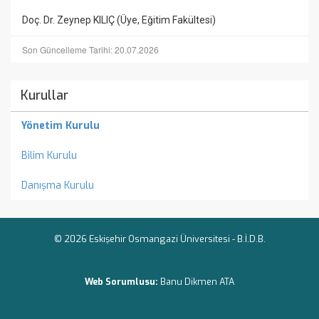
Doç. Dr. Zeynep KILIÇ (Üye, Eğitim Fakültesi)
Son Güncelleme Tarihi: 20.07.2026
Kurullar
Yönetim Kurulu
Bilim Kurulu
Danışma Kurulu
© 2026 Eskişehir Osmangazi Üniversitesi -
B.İ.D.B.
Web Sorumlusu:
Banu Dikmen ATA