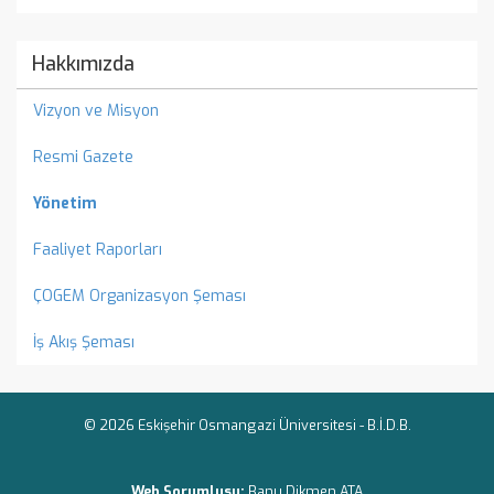
Hakkımızda
Vizyon ve Misyon
Resmi Gazete
Yönetim
Faaliyet Raporları
ÇOGEM Organizasyon Şeması
İş Akış Şeması
© 2026 Eskişehir Osmangazi Üniversitesi -
B.İ.D.B.
Web Sorumlusu:
Banu Dikmen ATA