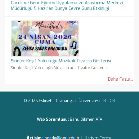
Çocuk ve Genç Eğitimi Uygulama ve Araştırma Merkezi
Müdürlüğü 5 Haziran Dünya Çevre Günü Etkinliği
Şirinler Keşif Yolculuğu Müzikali Tiyatro Gösterisi
Şirinler Keşif Yolculuğu Müzikali adlı Tiyatro Gösterisi
Daha Fazla...
© 2026 Eskişehir Osmangazi Üniversitesi -
B.İ.D.B.
Web Sorumlusu:
Banu Dikmen ATA
İletişim:
|
İletişim Formu