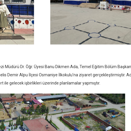
zi Müdürü Dr. Öğr. Üyesi Banu Dikmen Ada, Temel Eğitim Bölüm Başka
Melis Demir Alpu İlçesi Osmaniye İlkokulu’na ziyaret gerçekleştirmiştir. A
le gelecek işbirlikleri üzerinde planlamalar yapmıştır.