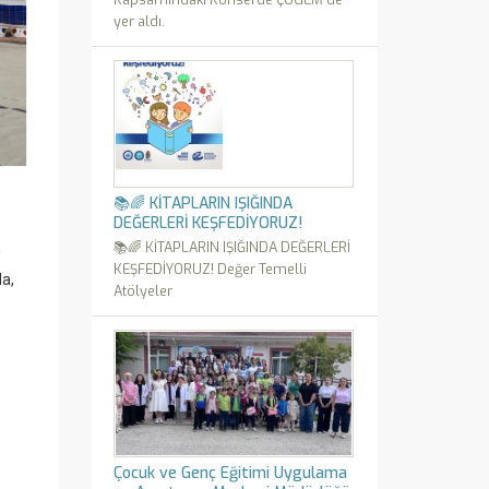
yer aldı.
📚🌈 KİTAPLARIN IŞIĞINDA
DEĞERLERİ KEŞFEDİYORUZ!
📚🌈 KİTAPLARIN IŞIĞINDA DEĞERLERİ
n
KEŞFEDİYORUZ! Değer Temelli
da,
Atölyeler
Çocuk ve Genç Eğitimi Uygulama