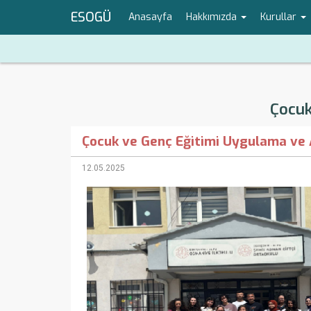
ESOGÜ
Anasayfa
Hakkımızda
Kurullar
Çocuk
Çocuk ve Genç Eğitimi Uygulama ve 
12.05.2025