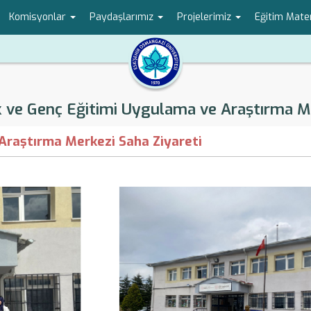
Komisyonlar
Paydaşlarımız
Projelerimiz
Eğitim Mater
 ve Genç Eğitimi Uygulama ve Araştırma M
Araştırma Merkezi Saha Ziyareti